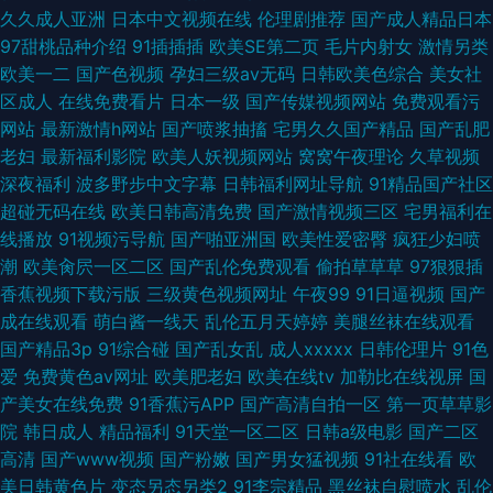
久久成人亚洲
日本中文视频在线
伦理剧推荐
国产成人精品日本
97甜桃品种介绍
91插插插
欧美SE第二页
毛片内射女
激情另类
欧美一二
国产色视频
孕妇三级av无码
日韩欧美色综合
美女社
区成人
在线免费看片
日本一级
国产传媒视频网站
免费观看污
网站
最新激情h网站
国产喷浆抽搐
宅男久久国产精品
国产乱肥
老妇
最新福利影院
欧美人妖视频网站
窝窝午夜理论
久草视频
深夜福利
波多野步中文字幕
日韩福利网址导航
91精品国产社区
超碰无码在线
欧美日韩高清免费
国产激情视频三区
宅男福利在
线播放
91视频污导航
国产啪亚洲国
欧美性爱密臀
疯狂少妇喷
潮
欧美肏屄一区二区
国产乱伦免费观看
偷拍草草草
97狠狠插
香蕉视频下载污版
三级黄色视频网址
午夜99
91日逼视频
国产
成在线观看
萌白酱一线天
乱伦五月天婷婷
美腿丝袜在线观看
国产精品3p
91综合碰
国产乱女乱
成人xxxxx
日韩伦理片
91色
爱
免费黄色av网址
欧美肥老妇
欧美在线tv
加勒比在线视屏
国
产美女在线免费
91香蕉污APP
国产高清自拍一区
第一页草草影
院
韩日成人
精品福利
91天堂一区二区
日韩a级电影
国产二区
高清
国产www视频
国产粉嫩
国产男女猛视频
91社在线看
欧
美日韩黄色片
变态另态另类2
91李宗精品
黑丝袜自慰喷水
乱伦