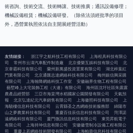
術咨詢、技術交流、技術轉讓、技術推廣；通訊設備修理；
機械設備租賃；機械設備研發。（除依法須經批準的項目
外，憑營業執照依法自主開展經營活動）
友情鏈接：
浙江宇之航科技工程有限公司
上海程具科技有限公
司
常州市云濤汽車配件制造廠
北京優樂互娛科技有限公司
北
京韋霸科技有限公司
蘭州新萬盛投資置業有限公司
湖北梓葉紅
門業有限公司
北京通匯志達網絡科技有限公司
梅州銀信興采購
有限公司
上海翰降網絡科技工作室
安徽融界生物工程有限公司
藝墅峰上大宅裝飾工程（大連）有限公司
海州區沈圩社區朱露露
農產品經營部
三亞市海棠灣水稻國家公園開發有限公司
天氣預
報
北京弘達紀元汽車銷售有限公司
上海徽照科技有限公司
上
海驍樓信息科技有限公司
云霄縣圣之杰網絡技術服務部
綿陽市
山之夢農業科技有限公司
重慶百佳辰信息科技有限公司
菏澤諾
遠網絡科技有限公司
廈門微訊信息科技有限公司
東莞昇航電子
有限公司
上海持坤信息有限公司
安徽徽雪制冷設備工程有限公
司
重慶上若網絡技術開發有限公司
上海帕蓉信息科技有限公司