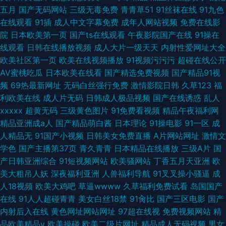
五月
国产无码网站
三级无毒免费
青青草51
91丝袜在线
91九色
在线观看
91插
成人中文字幕免费
成年人网站视频
免费在线影
院
日本欧美第一页
国产ts在线观看
午夜影院国产在线
91操在
线观看
日韩在线播放视频
成人大片一级天天
内射性爱网址大全
欧美社区第一页
欧美在线视频播放
91视频污污污
超碰在线公开
AV蜜桃吃瓜
日本欧美在线看
国产精选免费视频
国产精品91视
频
69热最新网址
无码白丝强行免费
激情影院日韩
久草123
福
利欧美在线
成人片无码
日韩成人极品视频
国产在线诱惑
乱人
xxxxx
超黄无码
三级黄色图片
91免费看视频
精品午夜福利网
精品亚洲成a人
国产精品萌白酱
日本理论
91操电影
91一区
成
人精品无
91国产小视频
日韩美女免费直播
A片网站网址
激情文
学色
国产主播第37页
青久青青
日本精品在线播放
三级A片
国
产日韩亚洲综合
91短视频网站
欧美骚网站
丁香五月天亚洲
欧
美大粗吊人妖
深夜福利亚洲
人兽福利导航
91叉叉操小骚逼
成
人18视频
欧美大鸡吧
草逼wwww
久草福利免费试看
岛国国产
在线
91人人超碰青青
美女白丝18禁
91肏比
国产三区电影
国产
内射后入在线
黄色网址网站网址
97超在线视
免费视频网站
精
品欧美精品v
欧美操碰
欧美二级片网址
精品成人无码视频
男女