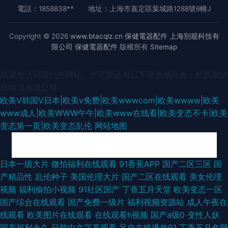
電話：1858838**
地址：上海市嘉定區葉城路1288號6幢J
Copyright © 2026
www.btacqlz.cn
保健電器配件
上海別籠科技有
限公司
保健電器配件
版權所有
Sitemap
感谢您访问我们的网站，您可能还对以下资源感兴趣：黔西南妒
靡物流有限公司
欧美V韩国V日本|欧美v免费|欧美wwwcom|欧美wwww|欧美
www成人|欧美WWW午午|欧美www在线看|欧美变态不卡|欧美
变态第一页|欧美变态乱伦
网站地图
欧美性爱日本 91在线视频国 91大神成人电影 男人的天堂综合网 91电影福利
日本一级大片
微拍福利在线观看
91香蕉APP
国产二区三区
国
产精品性
乱伦种子
美国伦理大片
国产二区在线观看
美女伦理
国产十一区 国产精品九九视频 五月花影院 91视屏在现看 91亚洲精品青草依
视频
福利偷拍小视频
91社区国产
丁香五月天堂
欧美变态一区
国产综合在线观看
国产免费一级片
福利视频资源站
成人午夜在
午夜国产精品小福利 国产精品伦子伦 91传媒迅雷磁力链接 日本爱爱影院
线观看
欧美图片在线观看
在线观看h视频
国产a级0
变性人妖
国产福利永久
日韩中文字幕观看
足交在线播放91
丁香五月色网