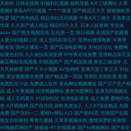
天婷婷
日韩在线网
91福利社视频
福利导航
A片三级网站
久草
日韩在线 性交黄色欧美免费 老司机AV福利网站 91免费观看免 国产av丝袜
视频8
香蕉APP污视频
艹艹艹插逼
国产精品五月天
狠狠操欧美
性爱
国产绝色精品
精品孕妇无码视频
午夜A片三级片
天美果冻
www第一久久 91青娱乐吧 久久国产精品熟女 福利社视频 91视频porn蝌蚪
传媒
久久国产成人精品
精品93久久久
日本人妖射精
学生妹
avav
国产熟女视频在线
乱伦第一页
韩日视频
高清国产剧观看
亚洲强奸av 日韩性网 国产成人精品欧 三级网站 欧美综合亚洲俺也去 日韩
人妻少妇视频二区
成人无码高清毛片
亚洲av激情电影
午夜导
航在线
国内主播第一页
国产高清电影网址
91社区论坛
免费网
123视频 日韩乱论网站 免费版九1在线看免费 久久国产天堂 日韩三级理论在
站黄色在线
久久偷拍高清亚洲
91午夜在线免费
亚洲精品第五页
麻豆网站在线观看
91精选国产
国产精品亚洲
黄色三级成年
五
线中文 色福利涩导航网
月天婷婷爱
国产不卡小视频
AV色哟哟
亚洲天堂丁香五月
91社
网
美女视频黄全免费
国产精品第一页国
另类区另类欧美
欧美
色图乱伦小说
免费成人软件
黄色网址视频播放
国产日产美产精
品
成人午夜视频
伦理视频网站
黄色18禁网站
亚洲无码视频在
线
成人无码看片
91原创社区
伦理电影香港
成人免费
蜜桃91色
色
A片视频网
国产自在线
操欧美老女人
人人97综合精品
岛国
免费
国产无码一二
蜜桃tv网站入口
国产第66页
另类国产在线
熟女自拍偷拍
青青久视频
久草新视频在线
激情深爱欧美激情
91视频官网国产
狠狠操-91
91我要操
国产ts视频网站
国产美女