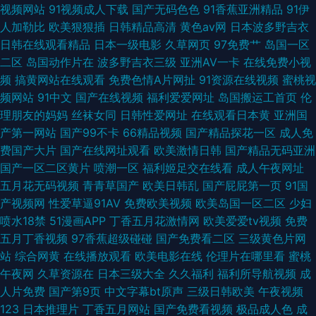
视频网站
91视频成人下载
国产无码色色
91香蕉亚洲精品
91伊
人加勒比
欧美狠狠插
日韩精品高清
黄色av网
日本波多野吉衣
日韩在线观看精品
日本一级电影
久草网页
97免费艹
岛国一区
二区
岛国动作片在
波多野吉衣三级
亚洲AV一卡
在线免费小视
频
搞黄网站在线观看
免费色情A片网扯
91资源在线视频
蜜桃视
频网站
91中文
国产在线视频
福利爱爱网址
岛国搬运工首页
伦
理朋友的妈妈
丝袜女同
日韩性爱网址
在线观看日本黄
亚洲国
产第一网站
国产99不卡
66精品视频
国产精品探花一区
成人免
费国产大片
国产在线网址观看
欧美激情日韩
国产精品无码亚洲
国产一区二区黄片
喷潮一区
福利姬足交在线看
成人午夜网址
五月花无码视频
青青草国产
欧美日韩乱
国产屁屁第一页
91国
产视频网
性爱草逼91AV
免费欧美视频
欧美岛国一区二区
少妇
喷水18禁
51漫画APP
丁香五月花激情网
欧美爱爱tv视频
免费
五月丁香视频
97香蕉超级碰碰
国产免费看二区
三级黄色片网
站
综合网黄
在线播放观看
欧美电影在线
伦理片在哪里看
蜜桃
午夜网
久草资源在
日本三级大全
久久福利
福利所导航视频
成
人片免费
国产第9页
中文字幕bt原声
三级日韩欧美
午夜视频
123
日本推理片
丁香五月网站
国产免费看视频
极品成人色
成