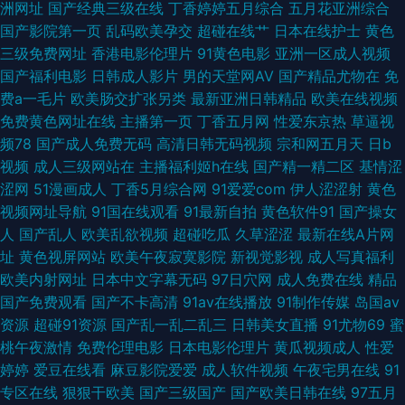
洲网址
国产经典三级在线
丁香婷婷五月综合
五月花亚洲综合
锋亚洲av色片 日韩精品第一 国产操逼在线观看 91麻豆蜜桃 日日色天堂 国产
国产影院第一页
乱码欧美孕交
超碰在线艹
日本在线护士
黄色
三级免费网址
香港电影伦理片
91黄色电影
亚洲一区成人视频
区第二页 不卡视屏 91伊人橘子 男人天堂在AV 伪娘TS一区二区 91人妻字幕
国产福利电影
日韩成人影片
男的天堂网AV
国产精品尤物在
免
费a一毛片
欧美肠交扩张另类
最新亚洲日韩精品
欧美在线视频
先锋影音无码av 色悠悠手机综合网 在线观看91精品福利 人妻人人干av亚洲
免费黄色网址在线
主播第一页
丁香五月网
性爱东京热
草逼视
频78
国产成人免费无码
高清日韩无码视频
宗和网五月天
日b
欧美人兽网站 国产色图av 超碰97人人香蕉 91官方网 先锋av影音av成人 亚
视频
成人三级网站在
主播福利姬h在线
国产精一精二区
基情涩
涩网
51漫画成人
丁香5月综合网
91爱爱com
伊人涩涩射
黄色
洲色图网址 一本一道久久精 欧美国产日韩色去吧 日韩不卡五区 久久伊人国
视频网址导航
91国在线观看
91最新自拍
黄色软件91
国产操女
人
国产乱人
欧美乱欲视频
超碰吃瓜
久草涩涩
最新在线A片网
产黄色 国产黄精品视频 www91在线后入 91国产丝袜射精 性感国产粉嫩色
址
黄色视屏网站
欧美午夜寂寞影院
新视觉影视
成人写真福利
欧美内射网址
日本中文字幕无码
97日穴网
成人免费在线
精品
欲av 欧美日韩国产变态 日韩色网欧美 欧美操B 色噜噜狠狠一二区三区 三级
国产免费观看
国产不卡高清
91av在线播放
91制作传媒
岛国av
资源
超碰91资源
国产乱一乱二乱三
日韩美女直播
91尤物69
蜜
欧美韩 男人色天堂 99热色五月 在线不卡的AV初 老司机电影院 色欲久久精
桃午夜激情
免费伦理电影
日本电影伦理片
黄瓜视频成人
性爱
婷婷
爱豆在线看
麻豆影院爱爱
成人软件视频
午夜宅男在线
91
品人妻 日韩欧美A视频 毛片VT 一区国产片 欧美爱就色色综合网 国产98 91
专区在线
狠狠干欧美
国产三级国产
国产欧美日韩在线
97五月