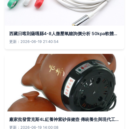
西藏日喀則薩嘎縣4-8人微壓氧艙詢價分析 50kpa軟體氧艙與高原制氧設備適配方案
更新：2026-06-19 21:40:54
廠家批發雷克斯4L紅養神紫砂保健壺 傳統養生與現代工藝的完美融合
更新：2026-06-19 14:00:08