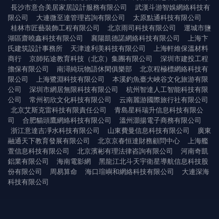
長沙市意合美居家居設計服務有限公司
武漢斗游智娛網絡科技有
限公司
大連微至達管理咨詢有限公司
太原點通科技有限公司
桂林市匠藝裝飾工程有限公司
北京雨司科技有限公司
運城市鹽
湖區齋曉鑫科技有限公司
襄陽凱德諾網絡科技有限公司
上海卞
氏建筑設計事務所
天津達利美科技有限公司
上海軒維保溫材料
商行
京師拓途教育科技（北京）集團有限公司
深圳市建投工程
擔保有限公司
南潯純玩物語休閑俱樂部
北京程極標網絡科技有
限公司
上海鷺淵科技有限公司
本溪釣魚臺大峽谷文化旅游有限
公司
深圳市網居無限科技有限公司
杭州智達人工智能科技有限
公司
常州初欣文化科技有限公司
云南麗游國際旅行社有限公司
北京艾斯克雷科技有限責任公司
青島星科瑞升信息科技有限公
司
合肥貓頭鷹網絡科技有限公司
溫州灝揚電子商務有限公司
浙江意達吉凈水科技有限公司
山東費曼信息科技有限公司
廣東
融通天下教育發展有限公司
北京京春恒達財務顧問中心
上海艦
萱信息科技有限公司
北京濱彬有理法律咨詢有限公司
河南奇凱
鋁業有限公司
海南電影網
黑龍江北斗天宇衛星導航信息科技股
份有限公司
周易算命
海口瑄嶼和網絡科技有限公司
大連深海
科技有限公司