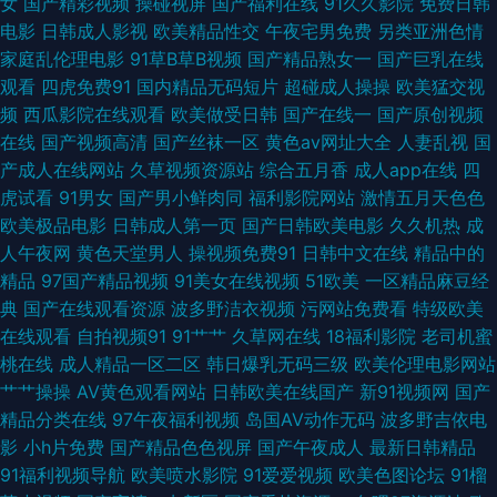
女
国产精彩视频
操碰视屏
国产福利在线
91久久影院
免费日韩
人9 四虎AV资源 99人与兽 五月婷婷新视觉 国外碰视频网站91 91精品成品种
电影
日韩成人影视
欧美精品性交
午夜宅男免费
另类亚洲色情
家庭乱伦理电影
91草B草B视频
国产精品熟女一
国产巨乳在线
少妇做爱 国产91h片在线看 91se在线 激情小说亚洲性图 91免费在线观看资
观看
四虎免费91
国内精品无码短片
超碰成人操操
欧美猛交视
频
西瓜影院在线观看
欧美做受日韩
国产在线一
国产原创视频
源站 五月亭亭网 国产精品免费99 91操插 九九黄视西瓜 99青青热re 伪娘TS
在线
国产视频高清
国产丝袜一区
黄色av网址大全
人妻乱视
国
产成人在线网站
久草视频资源站
综合五月香
成人app在线
四
一区二区 国产人妻精品网址 91大神bt 久草福利视频观看 久草成人在线视频
虎试看
91男女
国产男小鲜肉同
福利影院网站
激情五月天色色
欧美极品电影
日韩成人第一页
国产日韩欧美电影
久久机热
成
色情仓库 91福利是看爽片 豆花tv 91国产视频在线观看 91黑丝高跟后入 国产
人午夜网
黄色天堂男人
操视频免费91
日韩中文在线
精品中的
精品
97国产精品视频
91美女在线视频
51欧美
一区精品麻豆经
黄色在线 91熟女豆花视频 午夜乱码视频 韩日十三区 91国产超碰大神 老司机
典
国产在线观看资源
波多野洁衣视频
污网站免费看
特级欧美
在线观看
自拍视频91
91艹艹
久草网在线
18福利影院
老司机蜜
色导航 91视频日本情侣 囯产片TS 国自区视频50页 欧美变态区 爱豆传媒悟
桃在线
成人精品一区二区
韩日爆乳无码三级
欧美伦理电影网站
艹艹操操
AV黄色观看网站
日韩欧美在线国产
新91视频网
国产
空电影院 亚洲一本在线 久久手机午夜福利视频 91视频免费播放 天天综合视
精品分类在线
97午夜福利视频
岛国AV动作无码
波多野吉依电
影
小h片免费
国产精品色色视屏
国产午夜成人
最新日韩精品
频在线 成人在线观看91 影音先锋电影日韩91 久久草成人大香蕉AV 成全大全
91福利视频导航
欧美喷水影院
91爱爱视频
欧美色图论坛
91榴