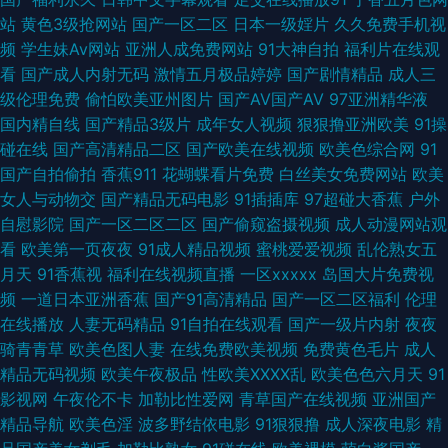
www天堂91 亚洲精品福利午夜导航 国产精品男女 91九色123区 男人的天堂
站
黄色3级抢网站
国产一区二区
日本一级婬片
久久免费手机视
频
学生妹Av网站
亚洲人成免费网站
91大神自拍
福利片在线观
午夜剧场版 91香蕉国产线 免费看P 成人在线网站 91麻豆久久 影音先锋中文
看
国产成人内射无码
激情五月极品婷婷
国产剧情精品
成人三
级伦理免费
偷怕欧美亚州图片
国产AV国产AV
97亚洲精华液
AV 91猫先生在线 蜜桃成人免费网站 av柠檬福利导航 亚洲久久成人片 国产
国内精自线
国产精品3级片
成年女人视频
狠狠撸亚洲欧美
91操
碰在线
国产高清精品二区
国产欧美在线视频
欧美色综合网
91
91九色 一区二区偷拍在线播放 久久免费 91网址美女视频在线观看 日韩殴美
国产自拍偷拍
香蕉911
花蝴蝶看片免费
白丝美女免费网站
欧美
女人与动物交
国产精品无码电影
91插插库
97超碰大香蕉
户外
色图 99热9 天天终合网天天 TS人妖做爱在线观看 婷婷五月天色图图片 传媒
自慰影院
国产一区二区二区
国产偷窥盗摄视频
成人动漫网站观
看
欧美第一页夜夜
91成人精品视频
蜜桃爱爱视频
乱伦熟女五
官网在线免费观看 在线大香蕉 国产专区中文字幕 综合欧美日韩国产 男人天
月天
91香蕉视
福利在线视频直播
一区xxxxx
岛国大片免费视
频
一道日本亚洲香蕉
国产91高清精品
国产一区二区福利
伦理
堂狠狠 国产在线精品 五月天色社区 91视频刺激 性爱网六月 91无码青久 狠
在线播放
人妻无码精品
91自拍在线观看
国产一级片内射
夜夜
骑青青草
欧美色图人妻
在线免费欧美视频
免费黄色毛片
成人
狠干成人在线综合网 午夜男福利Av 91次元网 91白丝在线观看 国产偷在线 欧
精品无码视频
欧美午夜极品
性欧美ⅩⅩⅩⅩ乱
欧美色色六月天
91
影视网
午夜伦不卡
加勒比性爱网
青草国产在线视频
亚洲国产
美变态另类 91最新视频 日韩国产无线码一品 国产福利视频网导航 影音先锋
精品导航
欧美色淫
波多野结依电影
91狠狠撸
成人深夜电影
精