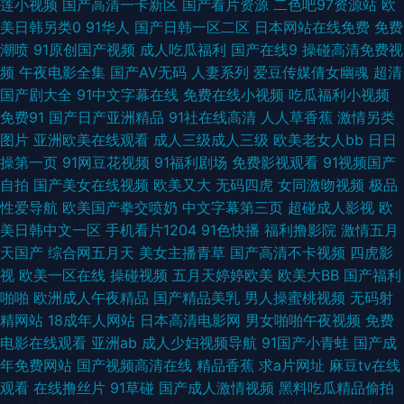
莲小视频
国产高清一卡新区
国产看片资源
二色吧97资源站
欧
大全免费 91黄产 91黑丝强奸后入 传媒在线视频 1024视频在线一区 探花网
美日韩另类0
91华人
国产日韩一区二区
日本网站在线免费
免费
潮喷
91原创国产视频
成人吃瓜福利
国产在线9
操碰高清免费视
站 国产精品久久国产 不卡福利导航 香蕉久久婷婷一区 激情综合五月花 久肏
频
午夜电影全集
国产AV无码
人妻系列
爱豆传媒倩女幽魂
超清
国产剧大全
91中文字幕在线
免费在线小视频
吃瓜福利小视频
视频字幕 伊人青久久 伦理在线 91香蕉视频亚洲最新 伊人大香蕉小说 欧韩美
免费91
国产日产亚洲精品
91社在线高清
人人草香蕉
激情另类
图片
亚洲欧美在线观看
成人三级成人三级
欧美老女人bb
日日
女成人视频 影音先锋av手机在线 伊人草比 欧美91 久久嫩草精品性视频 阿V
操第一页
91网豆花视频
91福利剧场
免费影视观看
91视频国产
自拍
国产美女在线视频
欧美又大
无码四虎
女同激吻视频
极品
网站在线观看 51无码高清小视频 麻豆成人AV影视 91下载入口桃色 少妇丝足
性爱导航
欧美国产拳交喷奶
中文字幕第三页
超碰成人影视
欧
美日韩中文一区
手机看片1204
91色快播
福利撸影院
激情五月
性爱网 狼友基地97 97超碰自拍 美女母亲黄色三级A片 肏人综合网 99资源总
天国产
综合网五月天
美女主播青草
国产高清不卡视频
四虎影
视
欧美一区在线
操碰视频
五月天婷婷欧美
欧美大BB
国产福利
站 精品不卡网 91娱乐91视视频 91av免费网址 狼人插2 95视频福利导航 91
啪啪
欧洲成人午夜精品
国产精品美乳
男人操蜜桃视频
无码射
精网站
18成年人网站
日本高清电影网
男女啪啪午夜视频
免费
欧洲视频 五月天色日韩 综合色色资源网 日韩一区无码 韩日亚洲欧美 91人妻
电影在线观看
亚洲ab
成人少妇视频导航
91国产小青蛙
国产成
年免费网站
国产视频高清在线
精品香蕉
求a片网址
麻豆tv在线
人人干 少妇最好看黄色片 国产精品国产精品国产 99久久无码囯产精品 91蝌
观看
在线撸丝片
91草碰
国产成人激情视频
黑料吃瓜精品偷拍