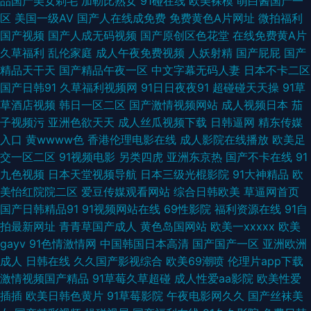
品国产美女剃毛
加勒比熟女
91碰在线
欧美裸模
萌白酱国产一
最新AV网 欧美日韩123区 91午夜色色 日韩欧美一区操 91主站 五月天日日干
区
美国一级AV
国产人在线成免费
免费黄色A片网址
微拍福利
国产视频
国产人成无码视频
国产原创区色花堂
在线免费黄A片
国产三级片91 伊人成人直播 精品国产乱码久久婷婷 91色婷婷午夜综合网站
久草福利
乱伦家庭
成人午夜免费视频
人妖射精
国产屁屁
国产
精品天干天
国产精品午夜一区
中文字幕无码人妻
日本不卡二区
欧美入口一二三 91影院成人 青青草视频 91小视頻 欧美视频不卡 91人妻人人
国产日韩91
久草福利视频网
91日日夜夜91
超碰碰天天操
91草
草酒店视频
韩日一区二区
国产激情视频网站
成人视频日本
茄
操人人爱 青青操社区 91秀秀 色猫av影院 超碰精品 91爱国国产精品 91tv在
子视频污
亚洲色欲天天
成人丝瓜视频下载
日韩逼网
精东传媒
入口
黄wwww色
香港伦理电影在线
成人影院在线播放
欧美足
线观看 91av资源总站 91丝袜国产 色色五月热 波多野结衣先峰影音 在线国内
交一区二区
91视频电影
另类四虎
亚洲东京热
国产不卡在线
91
九色视频
日本天堂视频导航
日本三级光棍影院
91大神精品
欧
精品 成人免费三激情影片 午夜剧场福利放送 深爱激情网五月婷婷 成人9一免
美怡红院院二区
爱豆传媒观看网站
综合日韩欧美
草逼网首页
国产日韩精品91
91视频网站在线
69性影院
福利资源在线
91自
费 亚洲SSS欧美 福利破解91 最新黑料AV在线网站 久热www 91网站推荐在
拍最新网址
青青草国产成人
黄色岛国网站
欧美一xxxxx
欧美
gayv
91色情激情网
中国韩国日本高清
国产国产一区
亚洲欧洲
线看 日韩国产在线 91在线免费 亚洲操逼色图 国产精品九 91在线综合第一页
成人
日韩在线
久久国产影视综合
欧美69潮喷
伦理片app下载
激情视频国产精品
91草莓久草超碰
成人性爱aa影院
欧美性爱
日韩午夜福利 www成人小视频 91恋足 欧韩一级 日韩手机午夜专区 香蕉伊
插插
欧美日韩色黄片
91草莓影院
午夜电影网久久
国产丝袜美