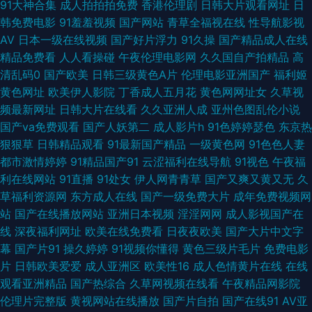
91大神合集
成人拍拍拍免费
香港伦理剧
日韩大片观看网址
日
蚪论坛老婆 豆花A黑料导航 91福利址在线观看 日韩激情网页 国产精品视频
韩免费电影
91羞羞视频
国产网站
青草全福视在线
性导航影视
AV
日本一级在线视频
国产好片浮力
91久操
国产精品成人在线
色色 91视频在线导航 五月天日日干 日韩福利一区 黑人无码一区 成人国产一
精品免费看
人人看操碰
午夜伦理电影网
久久国自产拍精品
高
清乱码0
国产欧美
日韩三级黄色A片
伦理电影亚洲国产
福利姬
区 91国产下载 四虎sp 精品国产国偷在线观看 91九色蝌蚪熟女 91av在线导
黄色网址
欧美伊人影院
丁香成人五月花
黄色网网址女
久草视
频最新网址
日韩大片在线看
久久亚洲人成
亚州色图乱伦小说
航丝袜 亚洲欧美成人AAA 国产欧美一区视频 91福利不卡 国产久艹精品 久久
国产va免费观看
国产人妖第二
成人影片h
91色婷婷瑟色
东京热
狠狠草
日韩精品观看
91最新国产精品
一级黄色网
91色色人妻
福利社 91探花福利在线观看 91大神图片 欧美一区二区操逼网 福利短片 av狠
都市激情婷婷
91精品国产91
云涩福利在线导航
91视色
午夜福
利在线网站
91直播
91处女
伊人网青青草
国产又爽又黄又无
久
狠干 91蜜桃福利 四虎肏屄网 久草青草 91小视频在线 午夜剧场两性人与兽
草福利资源网
东方成人在线
国产一级免费大片
成年免费视频网
站
国产在线播放网站
亚洲日本视频
淫淫网网
成人影视国产在
精品精品精品精品 91双飞在线 婷婷妞妞基地 久久国产热伊人久久 狠狠搞综
线
深夜福利网址
欧美在线免费看
日夜夜欧美
国产大片中文字
幕
国产片91
操久婷婷
91视频你懂得
黄色三级片毛片
免费电影
合网 97亚洲视频 影音先锋av中文网 91国产精品操笔 瑟瑟91 狠狠日综合网
片
日韩欧美爱爱
成人亚洲区
欧美性16
成人色情黄片在线
在线
观看亚洲精品
国产热综合
久草网视频在线看
午夜精品网影院
AVV黄 91福利大全 五月婷婷欧美色日韩 精品中日韩一二 91视频刺激 影音先
伦理片完整版
黄视网站在线播放
国产片自拍
国产在线91
AV亚