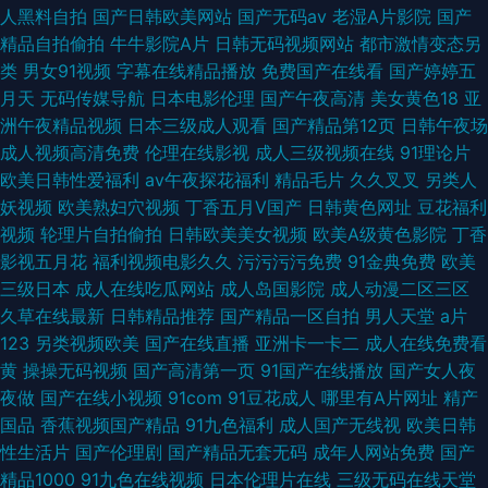
人黑料自拍
国产日韩欧美网站
国产无码av
老湿A片影院
国产
精品自拍偷拍
牛牛影院A片
日韩无码视频网站
都市激情变态另
类
男女91视频
字幕在线精品播放
免费国产在线看
国产婷婷五
月天
无码传媒导航
日本电影伦理
国产午夜高清
美女黄色18
亚
洲午夜精品视频
日本三级成人观看
国产精品第12页
日韩午夜场
成人视频高清免费
伦理在线影视
成人三级视频在线
91理论片
欧美日韩性爱福利
av午夜探花福利
精品毛片
久久叉叉
另类人
妖视频
欧美熟妇穴视频
丁香五月V国产
日韩黄色网址
豆花福利
视频
轮理片自拍偷拍
日韩欧美美女视频
欧美A级黄色影院
丁香
影视五月花
福利视频电影久久
污污污污免费
91金典免费
欧美
三级日本
成人在线吃瓜网站
成人岛国影院
成人动漫二区三区
久草在线最新
日韩精品推荐
国产精品一区自拍
男人天堂
a片
123
另类视频欧美
国产在线直播
亚洲卡一卡二
成人在线免费看
黄
操操无码视频
国产高清第一页
91国产在线播放
国产女人夜
夜做
国产在线小视频
91com
91豆花成人
哪里有A片网址
精产
国品
香蕉视频国产精品
91九色福利
成人国产无线视
欧美日韩
性生活片
国产伦理剧
国产精品无套无码
成年人网站免费
国产
精品1000
91九色在线视频
日本伦理片在线
三级无码在线天堂